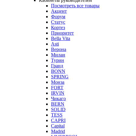
Кабинеты руководителей
Посмотреть все товары
Акцент
Форум
Статус
Кортез
Приоритет
Bella Vita
Asti
Верона
Милан
Турин
Гранд
BONN
SPRING
Монза
FORT
IRVIN
Чикаго
BERN
SOLID
TESS
CAPRI
Capital
Madrid