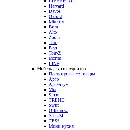
LIVERPOOL
Harvard
Davos
Oxford
Ministry
Born
Alto
Zoom
Torr
Раут
Torr-Z
Morris
LINE
Мебель для сотрудников
Посмотреть все товары
Арго
Аргентум
Vita
Smart
TREND
Swift
Offix new
Xten-M
TESS
Мини-кухня