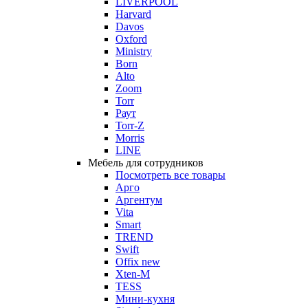
LIVERPOOL
Harvard
Davos
Oxford
Ministry
Born
Alto
Zoom
Torr
Раут
Torr-Z
Morris
LINE
Мебель для сотрудников
Посмотреть все товары
Арго
Аргентум
Vita
Smart
TREND
Swift
Offix new
Xten-M
TESS
Мини-кухня