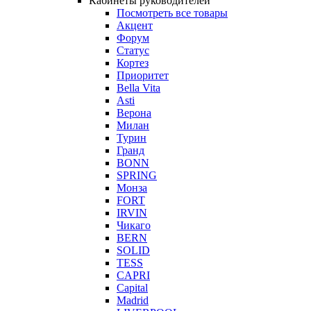
Кабинеты руководителей
Посмотреть все товары
Акцент
Форум
Статус
Кортез
Приоритет
Bella Vita
Asti
Верона
Милан
Турин
Гранд
BONN
SPRING
Монза
FORT
IRVIN
Чикаго
BERN
SOLID
TESS
CAPRI
Capital
Madrid