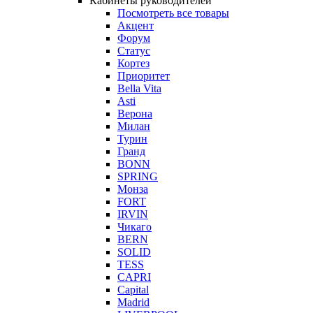
Кабинеты руководителей
Посмотреть все товары
Акцент
Форум
Статус
Кортез
Приоритет
Bella Vita
Asti
Верона
Милан
Турин
Гранд
BONN
SPRING
Монза
FORT
IRVIN
Чикаго
BERN
SOLID
TESS
CAPRI
Capital
Madrid