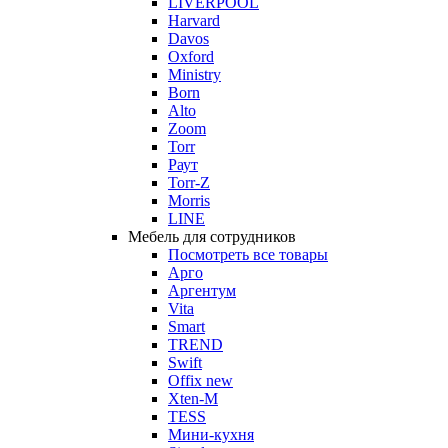
LIVERPOOL
Harvard
Davos
Oxford
Ministry
Born
Alto
Zoom
Torr
Раут
Torr-Z
Morris
LINE
Мебель для сотрудников
Посмотреть все товары
Арго
Аргентум
Vita
Smart
TREND
Swift
Offix new
Xten-M
TESS
Мини-кухня