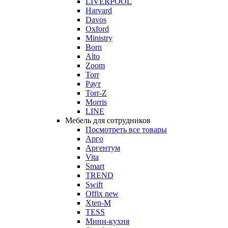
LIVERPOOL
Harvard
Davos
Oxford
Ministry
Born
Alto
Zoom
Torr
Раут
Torr-Z
Morris
LINE
Мебель для сотрудников
Посмотреть все товары
Арго
Аргентум
Vita
Smart
TREND
Swift
Offix new
Xten-M
TESS
Мини-кухня