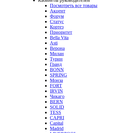
Кабинеты руководителей
Посмотреть все товары
Акцент
Форум
Статус
Кортез
Приоритет
Bella Vita
Asti
Верона
Милан
Турин
Гранд
BONN
SPRING
Монза
FORT
IRVIN
Чикаго
BERN
SOLID
TESS
CAPRI
Capital
Madrid