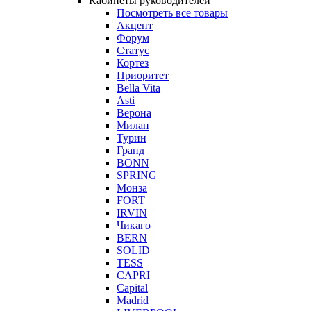
Кабинеты руководителей
Посмотреть все товары
Акцент
Форум
Статус
Кортез
Приоритет
Bella Vita
Asti
Верона
Милан
Турин
Гранд
BONN
SPRING
Монза
FORT
IRVIN
Чикаго
BERN
SOLID
TESS
CAPRI
Capital
Madrid