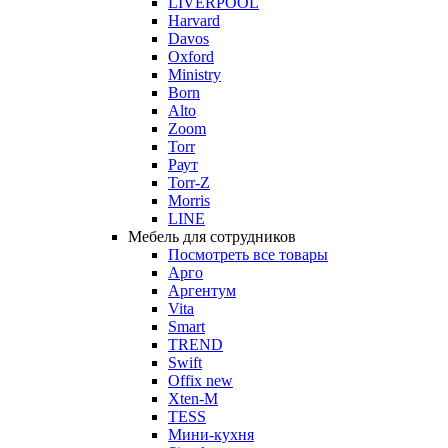
LIVERPOOL
Harvard
Davos
Oxford
Ministry
Born
Alto
Zoom
Torr
Раут
Torr-Z
Morris
LINE
Мебель для сотрудников
Посмотреть все товары
Арго
Аргентум
Vita
Smart
TREND
Swift
Offix new
Xten-M
TESS
Мини-кухня