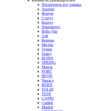
Кабинеты руководителей
Посмотреть все товары
Акцент
Форум
Статус
Кортез
Приоритет
Bella Vita
Asti
Верона
Милан
Турин
Гранд
BONN
SPRING
Монза
FORT
IRVIN
Чикаго
BERN
SOLID
TESS
CAPRI
Capital
Madrid