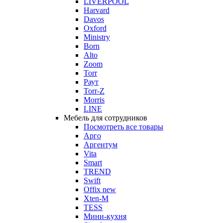
LIVERPOOL
Harvard
Davos
Oxford
Ministry
Born
Alto
Zoom
Torr
Раут
Torr-Z
Morris
LINE
Мебель для сотрудников
Посмотреть все товары
Арго
Аргентум
Vita
Smart
TREND
Swift
Offix new
Xten-M
TESS
Мини-кухня