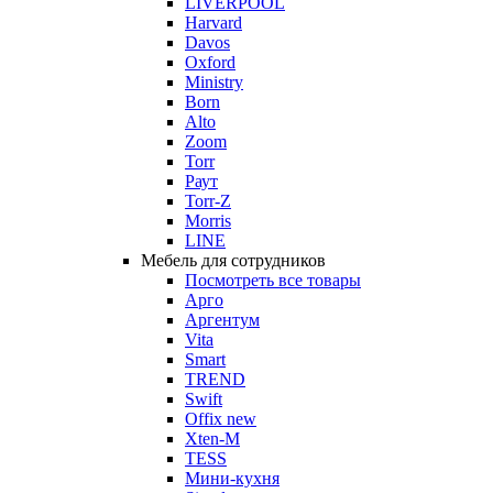
LIVERPOOL
Harvard
Davos
Oxford
Ministry
Born
Alto
Zoom
Torr
Раут
Torr-Z
Morris
LINE
Мебель для сотрудников
Посмотреть все товары
Арго
Аргентум
Vita
Smart
TREND
Swift
Offix new
Xten-M
TESS
Мини-кухня