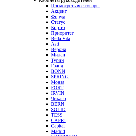
Кабинеты руководителей
Посмотреть все товары
Акцент
Форум
Статус
Кортез
Приоритет
Bella Vita
Asti
Верона
Милан
Турин
Гранд
BONN
SPRING
Монза
FORT
IRVIN
Чикаго
BERN
SOLID
TESS
CAPRI
Capital
Madrid