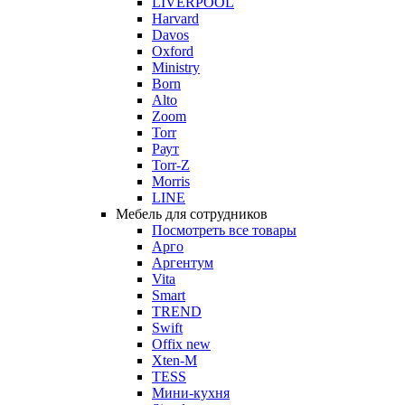
LIVERPOOL
Harvard
Davos
Oxford
Ministry
Born
Alto
Zoom
Torr
Раут
Torr-Z
Morris
LINE
Мебель для сотрудников
Посмотреть все товары
Арго
Аргентум
Vita
Smart
TREND
Swift
Offix new
Xten-M
TESS
Мини-кухня