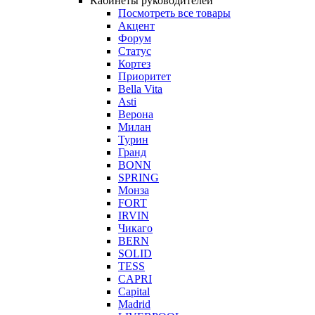
Кабинеты руководителей
Посмотреть все товары
Акцент
Форум
Статус
Кортез
Приоритет
Bella Vita
Asti
Верона
Милан
Турин
Гранд
BONN
SPRING
Монза
FORT
IRVIN
Чикаго
BERN
SOLID
TESS
CAPRI
Capital
Madrid