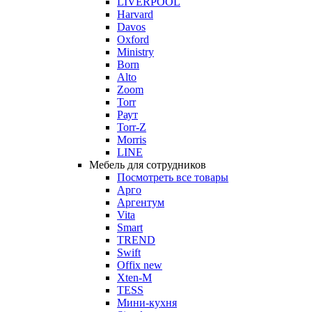
LIVERPOOL
Harvard
Davos
Oxford
Ministry
Born
Alto
Zoom
Torr
Раут
Torr-Z
Morris
LINE
Мебель для сотрудников
Посмотреть все товары
Арго
Аргентум
Vita
Smart
TREND
Swift
Offix new
Xten-M
TESS
Мини-кухня