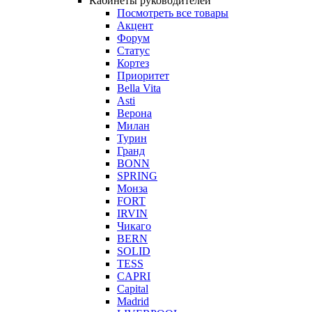
Кабинеты руководителей
Посмотреть все товары
Акцент
Форум
Статус
Кортез
Приоритет
Bella Vita
Asti
Верона
Милан
Турин
Гранд
BONN
SPRING
Монза
FORT
IRVIN
Чикаго
BERN
SOLID
TESS
CAPRI
Capital
Madrid