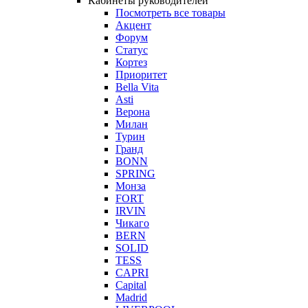
Кабинеты руководителей
Посмотреть все товары
Акцент
Форум
Статус
Кортез
Приоритет
Bella Vita
Asti
Верона
Милан
Турин
Гранд
BONN
SPRING
Монза
FORT
IRVIN
Чикаго
BERN
SOLID
TESS
CAPRI
Capital
Madrid