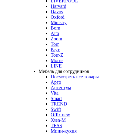
LIVERPOOL
Harvard
Davos
Oxford
Ministry
Born
Alto
Zoom
Torr
Раут
Torr-Z
Morris
LINE
Мебель для сотрудников
Посмотреть все товары
Арго
Аргентум
Vita
Smart
TREND
Swift
Offix new
Xten-M
TESS
Мини-кухня