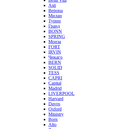
Bella Vita
Asti
Верона
Милан
Турин
Гранд
BONN
SPRING
Монза
FORT
IRVIN
Чикаго
BERN
SOLID
TESS
CAPRI
Capital
Madrid
LIVERPOOL
Harvard
Davos
Oxford
Ministry
Born
Alto