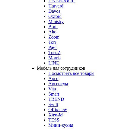
LIVERPOOL
Harvard
Davos
Oxford
Ministry
Born
Alto
Zoom
Torr
Раут
Torr-Z
Morris
LINE
Мебель для сотрудников
Посмотреть все товары
Арго
Аргентум
Vita
Smart
TREND
Swift
Offix new
Xten-M
TESS
Мини-кухня