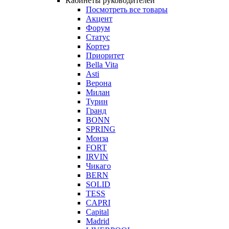
Кабинеты руководителей
Посмотреть все товары
Акцент
Форум
Статус
Кортез
Приоритет
Bella Vita
Asti
Верона
Милан
Турин
Гранд
BONN
SPRING
Монза
FORT
IRVIN
Чикаго
BERN
SOLID
TESS
CAPRI
Capital
Madrid