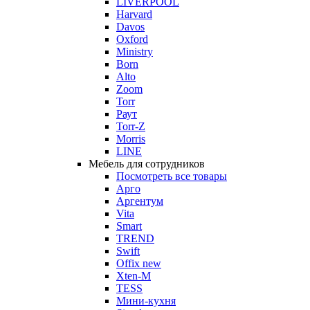
LIVERPOOL
Harvard
Davos
Oxford
Ministry
Born
Alto
Zoom
Torr
Раут
Torr-Z
Morris
LINE
Мебель для сотрудников
Посмотреть все товары
Арго
Аргентум
Vita
Smart
TREND
Swift
Offix new
Xten-M
TESS
Мини-кухня