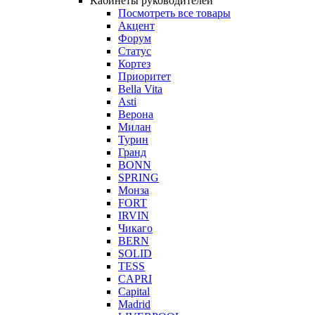
Кабинеты руководителей
Посмотреть все товары
Акцент
Форум
Статус
Кортез
Приоритет
Bella Vita
Asti
Верона
Милан
Турин
Гранд
BONN
SPRING
Монза
FORT
IRVIN
Чикаго
BERN
SOLID
TESS
CAPRI
Capital
Madrid