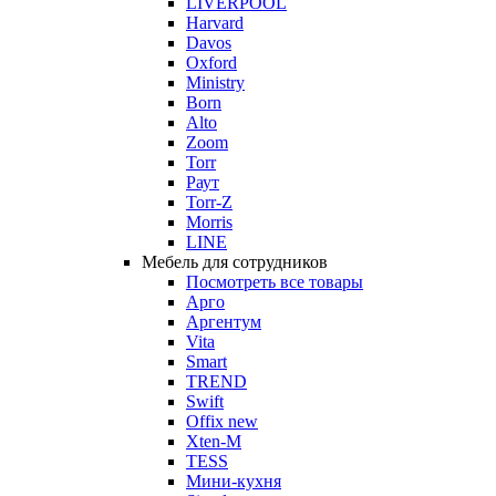
LIVERPOOL
Harvard
Davos
Oxford
Ministry
Born
Alto
Zoom
Torr
Раут
Torr-Z
Morris
LINE
Мебель для сотрудников
Посмотреть все товары
Арго
Аргентум
Vita
Smart
TREND
Swift
Offix new
Xten-M
TESS
Мини-кухня