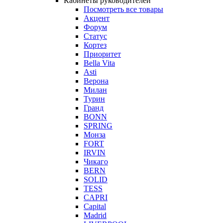
Кабинеты руководителей
Посмотреть все товары
Акцент
Форум
Статус
Кортез
Приоритет
Bella Vita
Asti
Верона
Милан
Турин
Гранд
BONN
SPRING
Монза
FORT
IRVIN
Чикаго
BERN
SOLID
TESS
CAPRI
Capital
Madrid