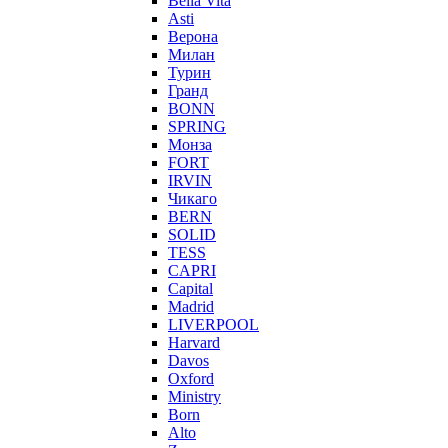
Bella Vita
Asti
Верона
Милан
Турин
Гранд
BONN
SPRING
Монза
FORT
IRVIN
Чикаго
BERN
SOLID
TESS
CAPRI
Capital
Madrid
LIVERPOOL
Harvard
Davos
Oxford
Ministry
Born
Alto