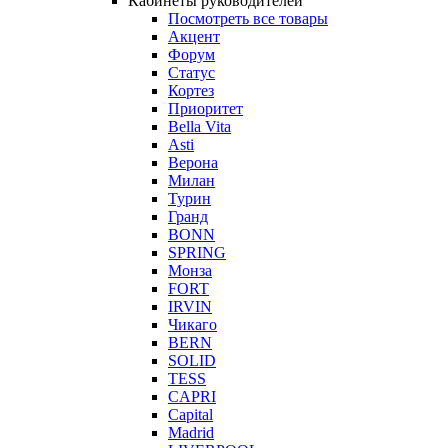
Кабинеты руководителей
Посмотреть все товары
Акцент
Форум
Статус
Кортез
Приоритет
Bella Vita
Asti
Верона
Милан
Турин
Гранд
BONN
SPRING
Монза
FORT
IRVIN
Чикаго
BERN
SOLID
TESS
CAPRI
Capital
Madrid