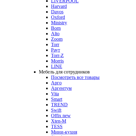
LIVERPOOL
Harvard
Davos
Oxford
Ministry
Born
Alto
Zoom
Torr
Раут
Torr-Z
Morris
LINE
Мебель для сотрудников
Посмотреть все товары
Арго
Аргентум
Vita
Smart
TREND
Swift
Offix new
Xten-M
TESS
Мини-кухня