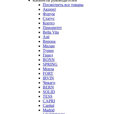
Кабинеты руководителей
Посмотреть все товары
Акцент
Форум
Статус
Кортез
Приоритет
Bella Vita
Asti
Верона
Милан
Турин
Гранд
BONN
SPRING
Монза
FORT
IRVIN
Чикаго
BERN
SOLID
TESS
CAPRI
Capital
Madrid