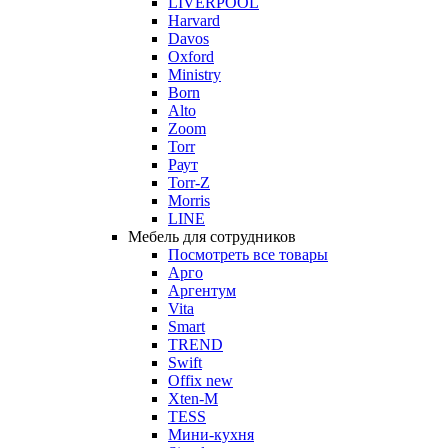
LIVERPOOL
Harvard
Davos
Oxford
Ministry
Born
Alto
Zoom
Torr
Раут
Torr-Z
Morris
LINE
Мебель для сотрудников
Посмотреть все товары
Арго
Аргентум
Vita
Smart
TREND
Swift
Offix new
Xten-M
TESS
Мини-кухня