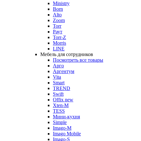
Ministry
Born
Alto
Zoom
Torr
Раут
Torr-Z
Morris
LINE
Мебель для сотрудников
Посмотреть все товары
Арго
Аргентум
Vita
Smart
TREND
Swift
Offix new
Xten-M
TESS
Мини-кухня
Simple
Imago-M
Imago Mobile
Imago-S