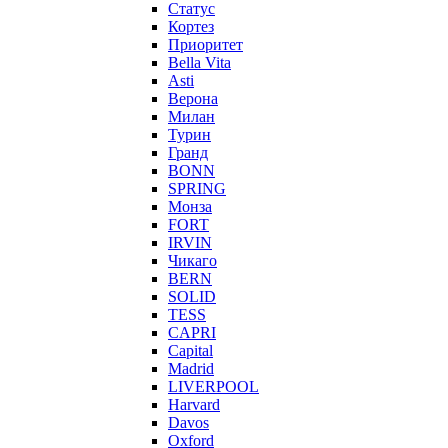
Статус
Кортез
Приоритет
Bella Vita
Asti
Верона
Милан
Турин
Гранд
BONN
SPRING
Монза
FORT
IRVIN
Чикаго
BERN
SOLID
TESS
CAPRI
Capital
Madrid
LIVERPOOL
Harvard
Davos
Oxford