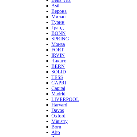
Bella Vita
Asti
Верона
Милан
Турин
Гранд
BONN
SPRING
Монза
FORT
IRVIN
Чикаго
BERN
SOLID
TESS
CAPRI
Capital
Madrid
LIVERPOOL
Harvard
Davos
Oxford
Ministry
Born
Alto