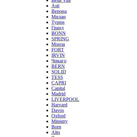
Bella Vita
Asti
Верона
Милан
Турин
Гранд
BONN
SPRING
Монза
FORT
IRVIN
Чикаго
BERN
SOLID
TESS
CAPRI
Capital
Madrid
LIVERPOOL
Harvard
Davos
Oxford
Ministry
Born
Alto