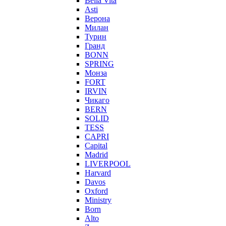
Bella Vita
Asti
Верона
Милан
Турин
Гранд
BONN
SPRING
Монза
FORT
IRVIN
Чикаго
BERN
SOLID
TESS
CAPRI
Capital
Madrid
LIVERPOOL
Harvard
Davos
Oxford
Ministry
Born
Alto