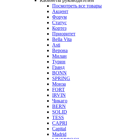
Кабинеты руководителей
Посмотреть все товары
Акцент
Форум
Статус
Кортез
Приоритет
Bella Vita
Asti
Верона
Милан
Турин
Гранд
BONN
SPRING
Монза
FORT
IRVIN
Чикаго
BERN
SOLID
TESS
CAPRI
Capital
Madrid