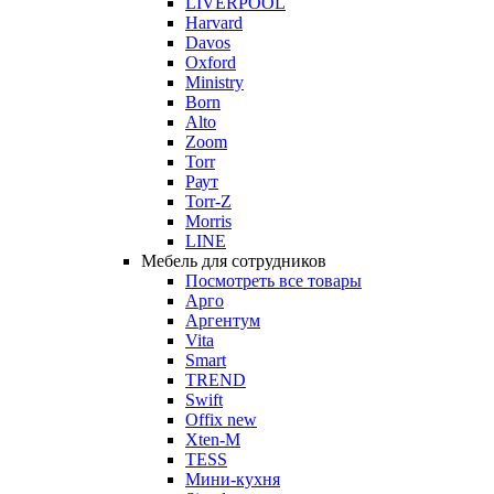
LIVERPOOL
Harvard
Davos
Oxford
Ministry
Born
Alto
Zoom
Torr
Раут
Torr-Z
Morris
LINE
Мебель для сотрудников
Посмотреть все товары
Арго
Аргентум
Vita
Smart
TREND
Swift
Offix new
Xten-M
TESS
Мини-кухня