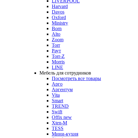
LIVERPOOL
Harvard
Davos
Oxford
Ministry
Born
Alto
Zoom
Torr
Раут
Torr-Z
Morris
LINE
Мебель для сотрудников
Посмотреть все товары
Арго
Аргентум
Vita
Smart
TREND
Swift
Offix new
Xten-M
TESS
Мини-кухня