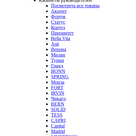
Кабинеты руководителей
Посмотреть все товары
Акцент
Форум
Статус
Кортез
Приоритет
Bella Vita
Asti
Верона
Милан
Турин
Гранд
BONN
SPRING
Монза
FORT
IRVIN
Чикаго
BERN
SOLID
TESS
CAPRI
Capital
Madrid