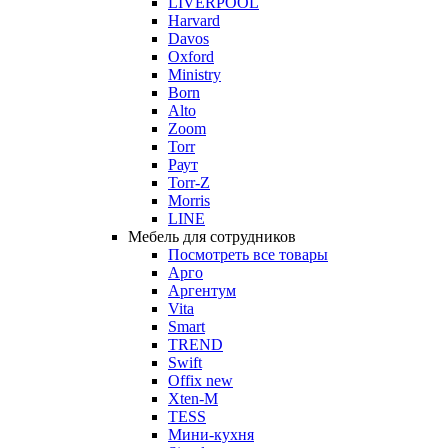
LIVERPOOL
Harvard
Davos
Oxford
Ministry
Born
Alto
Zoom
Torr
Раут
Torr-Z
Morris
LINE
Мебель для сотрудников
Посмотреть все товары
Арго
Аргентум
Vita
Smart
TREND
Swift
Offix new
Xten-M
TESS
Мини-кухня