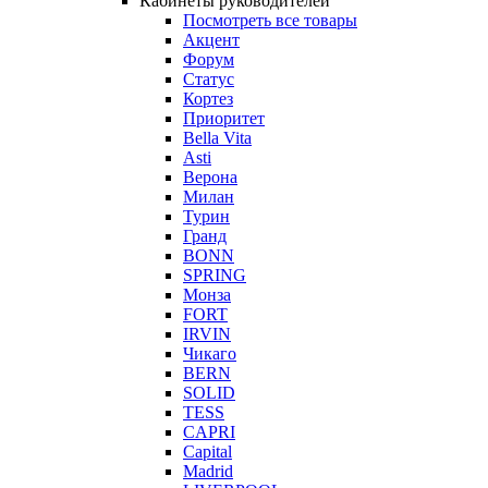
Кабинеты руководителей
Посмотреть все товары
Акцент
Форум
Статус
Кортез
Приоритет
Bella Vita
Asti
Верона
Милан
Турин
Гранд
BONN
SPRING
Монза
FORT
IRVIN
Чикаго
BERN
SOLID
TESS
CAPRI
Capital
Madrid