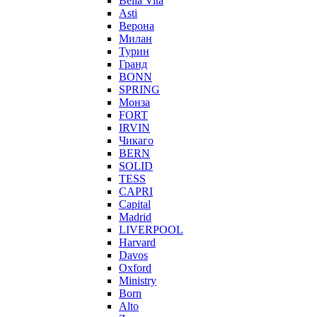
Bella Vita
Asti
Верона
Милан
Турин
Гранд
BONN
SPRING
Монза
FORT
IRVIN
Чикаго
BERN
SOLID
TESS
CAPRI
Capital
Madrid
LIVERPOOL
Harvard
Davos
Oxford
Ministry
Born
Alto