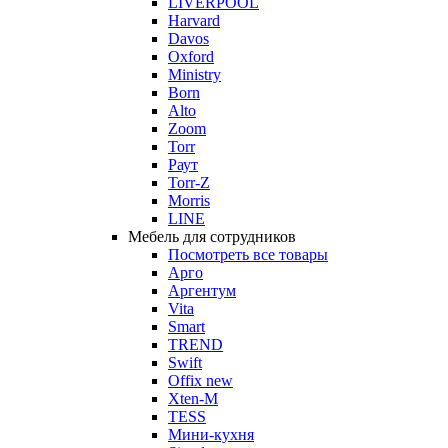
LIVERPOOL
Harvard
Davos
Oxford
Ministry
Born
Alto
Zoom
Torr
Раут
Torr-Z
Morris
LINE
Мебель для сотрудников
Посмотреть все товары
Арго
Аргентум
Vita
Smart
TREND
Swift
Offix new
Xten-M
TESS
Мини-кухня