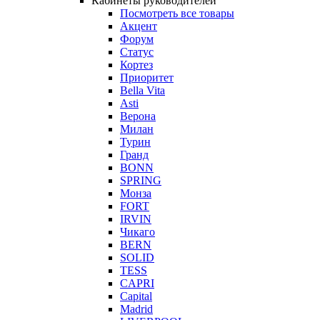
Кабинеты руководителей
Посмотреть все товары
Акцент
Форум
Статус
Кортез
Приоритет
Bella Vita
Asti
Верона
Милан
Турин
Гранд
BONN
SPRING
Монза
FORT
IRVIN
Чикаго
BERN
SOLID
TESS
CAPRI
Capital
Madrid