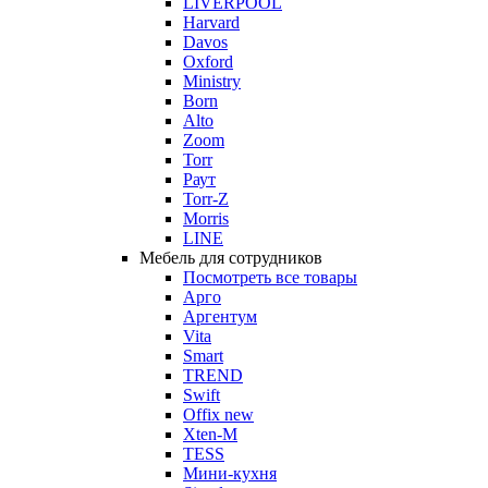
LIVERPOOL
Harvard
Davos
Oxford
Ministry
Born
Alto
Zoom
Torr
Раут
Torr-Z
Morris
LINE
Мебель для сотрудников
Посмотреть все товары
Арго
Аргентум
Vita
Smart
TREND
Swift
Offix new
Xten-M
TESS
Мини-кухня