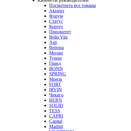
Кабинеты руководителей
Посмотреть все товары
Акцент
Форум
Статус
Кортез
Приоритет
Bella Vita
Asti
Верона
Милан
Турин
Гранд
BONN
SPRING
Монза
FORT
IRVIN
Чикаго
BERN
SOLID
TESS
CAPRI
Capital
Madrid