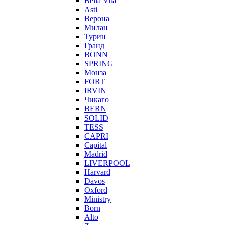
Bella Vita
Asti
Верона
Милан
Турин
Гранд
BONN
SPRING
Монза
FORT
IRVIN
Чикаго
BERN
SOLID
TESS
CAPRI
Capital
Madrid
LIVERPOOL
Harvard
Davos
Oxford
Ministry
Born
Alto