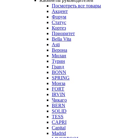
Кабинеты руководителей
Посмотреть все товары
Акцент
Форум
Статус
Кортез
Приоритет
Bella Vita
Asti
Верона
Милан
Турин
Гранд
BONN
SPRING
Монза
FORT
IRVIN
Чикаго
BERN
SOLID
TESS
CAPRI
Capital
Madrid