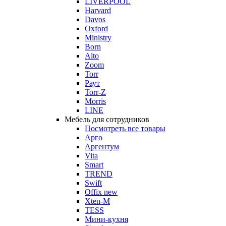
LIVERPOOL
Harvard
Davos
Oxford
Ministry
Born
Alto
Zoom
Torr
Раут
Torr-Z
Morris
LINE
Мебель для сотрудников
Посмотреть все товары
Арго
Аргентум
Vita
Smart
TREND
Swift
Offix new
Xten-M
TESS
Мини-кухня