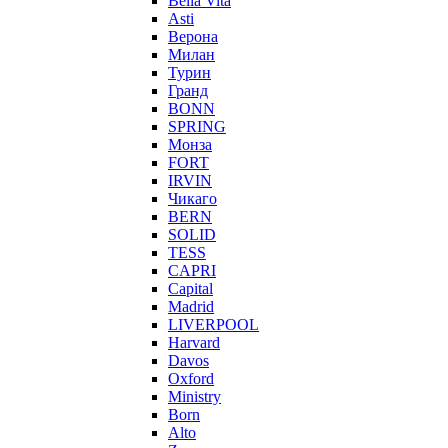
Bella Vita
Asti
Верона
Милан
Турин
Гранд
BONN
SPRING
Монза
FORT
IRVIN
Чикаго
BERN
SOLID
TESS
CAPRI
Capital
Madrid
LIVERPOOL
Harvard
Davos
Oxford
Ministry
Born
Alto