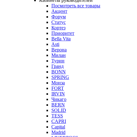
Кабинеты руководителей
Посмотреть все товары
Акцент
Форум
Статус
Кортез
Приоритет
Bella Vita
Asti
Верона
Милан
Турин
Гранд
BONN
SPRING
Монза
FORT
IRVIN
Чикаго
BERN
SOLID
TESS
CAPRI
Capital
Madrid