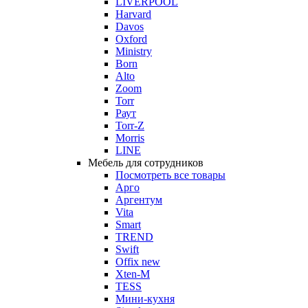
LIVERPOOL
Harvard
Davos
Oxford
Ministry
Born
Alto
Zoom
Torr
Раут
Torr-Z
Morris
LINE
Мебель для сотрудников
Посмотреть все товары
Арго
Аргентум
Vita
Smart
TREND
Swift
Offix new
Xten-M
TESS
Мини-кухня