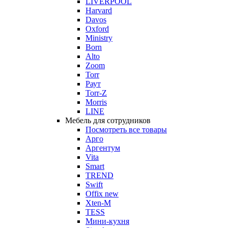
LIVERPOOL
Harvard
Davos
Oxford
Ministry
Born
Alto
Zoom
Torr
Раут
Torr-Z
Morris
LINE
Мебель для сотрудников
Посмотреть все товары
Арго
Аргентум
Vita
Smart
TREND
Swift
Offix new
Xten-M
TESS
Мини-кухня