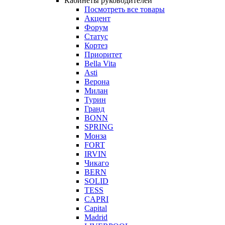
Кабинеты руководителей
Посмотреть все товары
Акцент
Форум
Статус
Кортез
Приоритет
Bella Vita
Asti
Верона
Милан
Турин
Гранд
BONN
SPRING
Монза
FORT
IRVIN
Чикаго
BERN
SOLID
TESS
CAPRI
Capital
Madrid