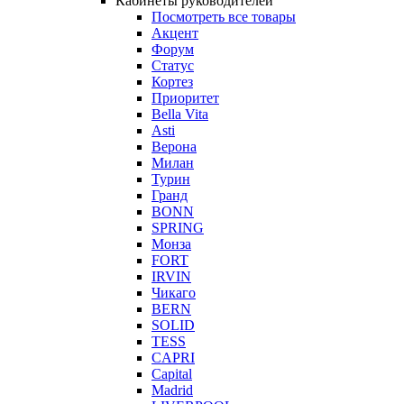
Кабинеты руководителей
Посмотреть все товары
Акцент
Форум
Статус
Кортез
Приоритет
Bella Vita
Asti
Верона
Милан
Турин
Гранд
BONN
SPRING
Монза
FORT
IRVIN
Чикаго
BERN
SOLID
TESS
CAPRI
Capital
Madrid