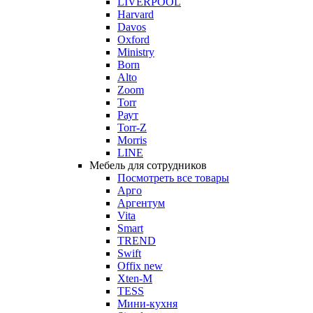
LIVERPOOL
Harvard
Davos
Oxford
Ministry
Born
Alto
Zoom
Torr
Раут
Torr-Z
Morris
LINE
Мебель для сотрудников
Посмотреть все товары
Арго
Аргентум
Vita
Smart
TREND
Swift
Offix new
Xten-M
TESS
Мини-кухня