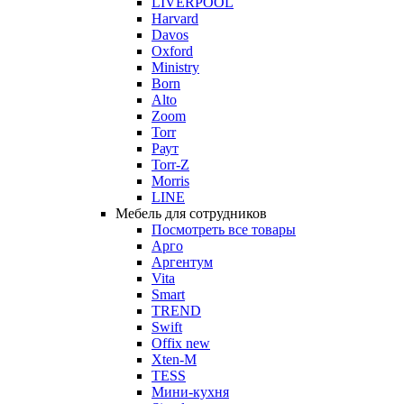
LIVERPOOL
Harvard
Davos
Oxford
Ministry
Born
Alto
Zoom
Torr
Раут
Torr-Z
Morris
LINE
Мебель для сотрудников
Посмотреть все товары
Арго
Аргентум
Vita
Smart
TREND
Swift
Offix new
Xten-M
TESS
Мини-кухня