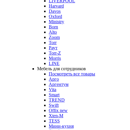
LIVERPOOL
Harvard
Davos
Oxford
Ministry
Born
Alto
Zoom
Torr
Раут
Torr-Z
Morris
LINE
Мебель для сотрудников
Посмотреть все товары
Арго
Аргентум
Vita
Smart
TREND
Swift
Offix new
Xten-M
TESS
Мини-кухня