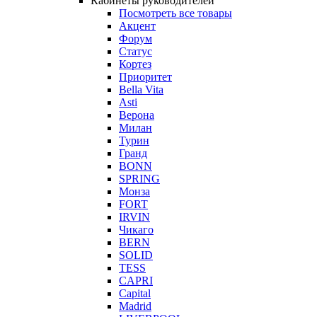
Кабинеты руководителей
Посмотреть все товары
Акцент
Форум
Статус
Кортез
Приоритет
Bella Vita
Asti
Верона
Милан
Турин
Гранд
BONN
SPRING
Монза
FORT
IRVIN
Чикаго
BERN
SOLID
TESS
CAPRI
Capital
Madrid