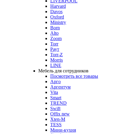
LIVERPOOL
Harvard
Davos
Oxford
Ministry
Born
Alto
Zoom
Torr
Раут
Torr-Z
Morris
LINE
Мебель для сотрудников
Посмотреть все товары
Арго
Аргентум
Vita
Smart
TREND
Swift
Offix new
Xten-M
TESS
Мини-кухня