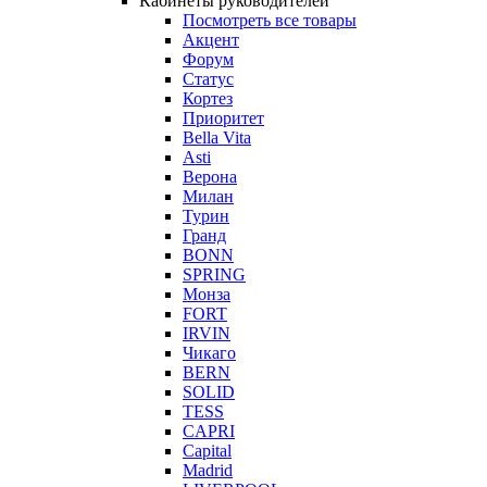
Кабинеты руководителей
Посмотреть все товары
Акцент
Форум
Статус
Кортез
Приоритет
Bella Vita
Asti
Верона
Милан
Турин
Гранд
BONN
SPRING
Монза
FORT
IRVIN
Чикаго
BERN
SOLID
TESS
CAPRI
Capital
Madrid