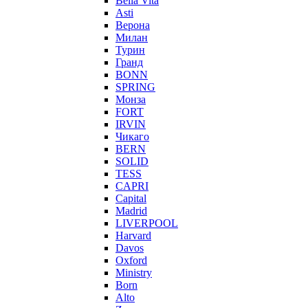
Bella Vita
Asti
Верона
Милан
Турин
Гранд
BONN
SPRING
Монза
FORT
IRVIN
Чикаго
BERN
SOLID
TESS
CAPRI
Capital
Madrid
LIVERPOOL
Harvard
Davos
Oxford
Ministry
Born
Alto