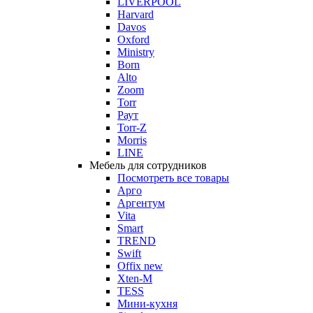
LIVERPOOL
Harvard
Davos
Oxford
Ministry
Born
Alto
Zoom
Torr
Раут
Torr-Z
Morris
LINE
Мебель для сотрудников
Посмотреть все товары
Арго
Аргентум
Vita
Smart
TREND
Swift
Offix new
Xten-M
TESS
Мини-кухня