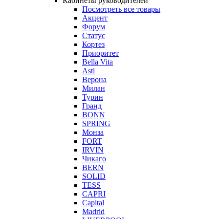
Кабинеты руководителей
Посмотреть все товары
Акцент
Форум
Статус
Кортез
Приоритет
Bella Vita
Asti
Верона
Милан
Турин
Гранд
BONN
SPRING
Монза
FORT
IRVIN
Чикаго
BERN
SOLID
TESS
CAPRI
Capital
Madrid