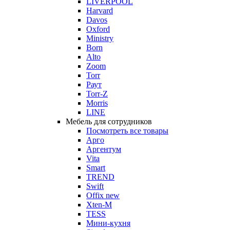
LIVERPOOL
Harvard
Davos
Oxford
Ministry
Born
Alto
Zoom
Torr
Раут
Torr-Z
Morris
LINE
Мебель для сотрудников
Посмотреть все товары
Арго
Аргентум
Vita
Smart
TREND
Swift
Offix new
Xten-M
TESS
Мини-кухня