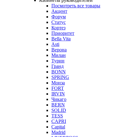
Кабинеты руководителей
Посмотреть все товары
Акцент
Форум
Статус
Кортез
Приоритет
Bella Vita
Asti
Верона
Милан
Турин
Гранд
BONN
SPRING
Монза
FORT
IRVIN
Чикаго
BERN
SOLID
TESS
CAPRI
Capital
Madrid