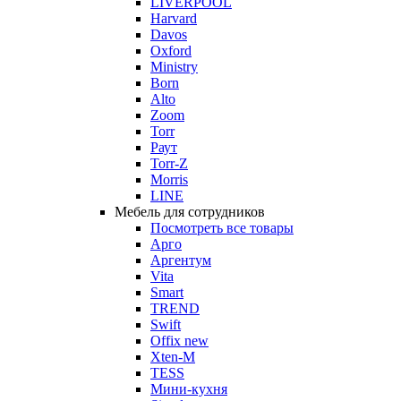
LIVERPOOL
Harvard
Davos
Oxford
Ministry
Born
Alto
Zoom
Torr
Раут
Torr-Z
Morris
LINE
Мебель для сотрудников
Посмотреть все товары
Арго
Аргентум
Vita
Smart
TREND
Swift
Offix new
Xten-M
TESS
Мини-кухня