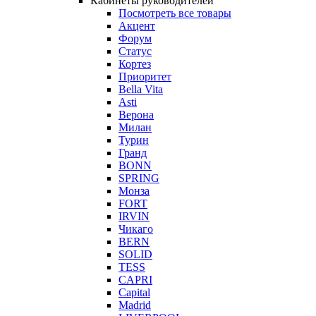
Кабинеты руководителей
Посмотреть все товары
Акцент
Форум
Статус
Кортез
Приоритет
Bella Vita
Asti
Верона
Милан
Турин
Гранд
BONN
SPRING
Монза
FORT
IRVIN
Чикаго
BERN
SOLID
TESS
CAPRI
Capital
Madrid