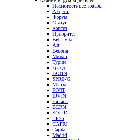
Кабинеты руководителей
Посмотреть все товары
Акцент
Форум
Статус
Кортез
Приоритет
Bella Vita
Asti
Верона
Милан
Турин
Гранд
BONN
SPRING
Монза
FORT
IRVIN
Чикаго
BERN
SOLID
TESS
CAPRI
Capital
Madrid