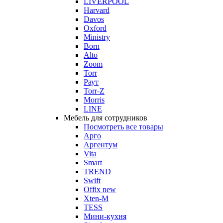
LIVERPOOL
Harvard
Davos
Oxford
Ministry
Born
Alto
Zoom
Torr
Раут
Torr-Z
Morris
LINE
Мебель для сотрудников
Посмотреть все товары
Арго
Аргентум
Vita
Smart
TREND
Swift
Offix new
Xten-M
TESS
Мини-кухня