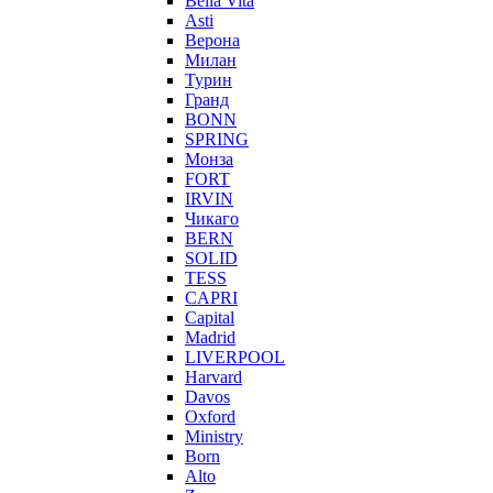
Bella Vita
Asti
Верона
Милан
Турин
Гранд
BONN
SPRING
Монза
FORT
IRVIN
Чикаго
BERN
SOLID
TESS
CAPRI
Capital
Madrid
LIVERPOOL
Harvard
Davos
Oxford
Ministry
Born
Alto