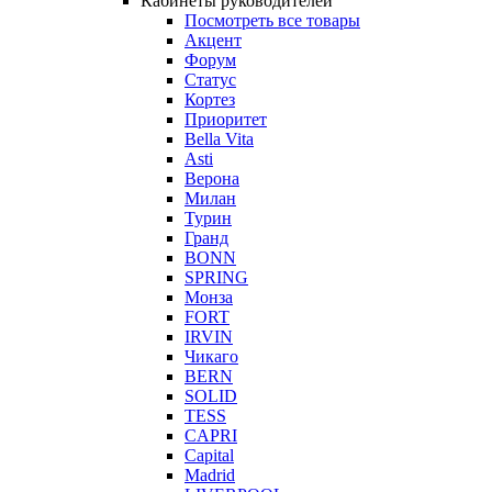
Кабинеты руководителей
Посмотреть все товары
Акцент
Форум
Статус
Кортез
Приоритет
Bella Vita
Asti
Верона
Милан
Турин
Гранд
BONN
SPRING
Монза
FORT
IRVIN
Чикаго
BERN
SOLID
TESS
CAPRI
Capital
Madrid