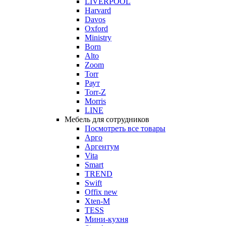
LIVERPOOL
Harvard
Davos
Oxford
Ministry
Born
Alto
Zoom
Torr
Раут
Torr-Z
Morris
LINE
Мебель для сотрудников
Посмотреть все товары
Арго
Аргентум
Vita
Smart
TREND
Swift
Offix new
Xten-M
TESS
Мини-кухня