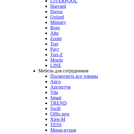
LIVERPOOL
Harvard
Davos
Oxford
Ministry
Born
Alto
Zoom
Torr
Раут
Torr-Z
Morris
LINE
Мебель для сотрудников
Посмотреть все товары
Арго
Аргентум
Vita
Smart
TREND
Swift
Offix new
Xten-M
TESS
Мини-кухня