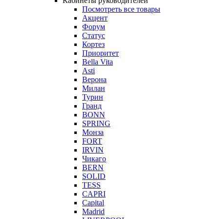
Кабинеты руководителей
Посмотреть все товары
Акцент
Форум
Статус
Кортез
Приоритет
Bella Vita
Asti
Верона
Милан
Турин
Гранд
BONN
SPRING
Монза
FORT
IRVIN
Чикаго
BERN
SOLID
TESS
CAPRI
Capital
Madrid