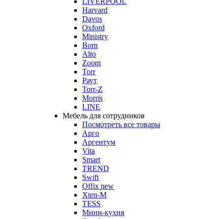
LIVERPOOL
Harvard
Davos
Oxford
Ministry
Born
Alto
Zoom
Torr
Раут
Torr-Z
Morris
LINE
Мебель для сотрудников
Посмотреть все товары
Арго
Аргентум
Vita
Smart
TREND
Swift
Offix new
Xten-M
TESS
Мини-кухня