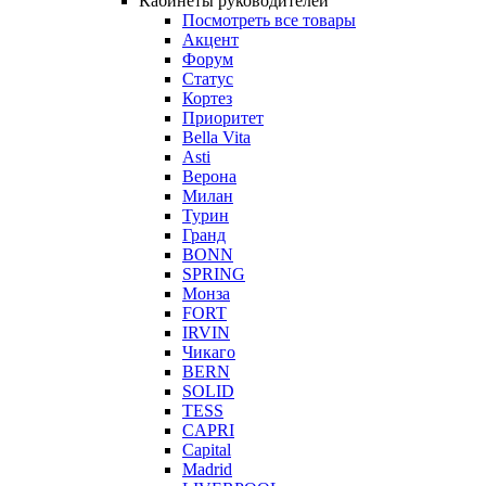
Кабинеты руководителей
Посмотреть все товары
Акцент
Форум
Статус
Кортез
Приоритет
Bella Vita
Asti
Верона
Милан
Турин
Гранд
BONN
SPRING
Монза
FORT
IRVIN
Чикаго
BERN
SOLID
TESS
CAPRI
Capital
Madrid