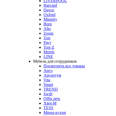
LIVERPOOL
Harvard
Davos
Oxford
Ministry
Born
Alto
Zoom
Torr
Раут
Torr-Z
Morris
LINE
Мебель для сотрудников
Посмотреть все товары
Арго
Аргентум
Vita
Smart
TREND
Swift
Offix new
Xten-M
TESS
Мини-кухня