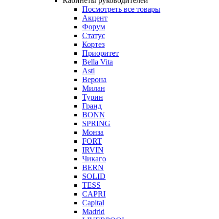
Кабинеты руководителей
Посмотреть все товары
Акцент
Форум
Статус
Кортез
Приоритет
Bella Vita
Asti
Верона
Милан
Турин
Гранд
BONN
SPRING
Монза
FORT
IRVIN
Чикаго
BERN
SOLID
TESS
CAPRI
Capital
Madrid