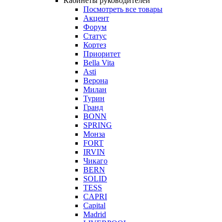
Кабинеты руководителей
Посмотреть все товары
Акцент
Форум
Статус
Кортез
Приоритет
Bella Vita
Asti
Верона
Милан
Турин
Гранд
BONN
SPRING
Монза
FORT
IRVIN
Чикаго
BERN
SOLID
TESS
CAPRI
Capital
Madrid