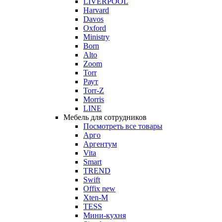
LIVERPOOL
Harvard
Davos
Oxford
Ministry
Born
Alto
Zoom
Torr
Раут
Torr-Z
Morris
LINE
Мебель для сотрудников
Посмотреть все товары
Арго
Аргентум
Vita
Smart
TREND
Swift
Offix new
Xten-M
TESS
Мини-кухня