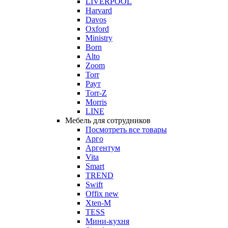
LIVERPOOL
Harvard
Davos
Oxford
Ministry
Born
Alto
Zoom
Torr
Раут
Torr-Z
Morris
LINE
Мебель для сотрудников
Посмотреть все товары
Арго
Аргентум
Vita
Smart
TREND
Swift
Offix new
Xten-M
TESS
Мини-кухня