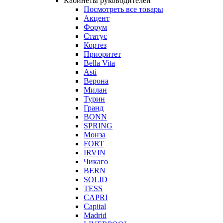
Кабинеты руководителей
Посмотреть все товары
Акцент
Форум
Статус
Кортез
Приоритет
Bella Vita
Asti
Верона
Милан
Турин
Гранд
BONN
SPRING
Монза
FORT
IRVIN
Чикаго
BERN
SOLID
TESS
CAPRI
Capital
Madrid