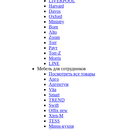
LIVERPOOL
Harvard
Davos
Oxford
Ministry
Born
Alto
Zoom
Torr
Раут
Torr-Z
Morris
LINE
Мебель для сотрудников
Посмотреть все товары
Арго
Аргентум
Vita
Smart
TREND
Swift
Offix new
Xten-M
TESS
Мини-кухня