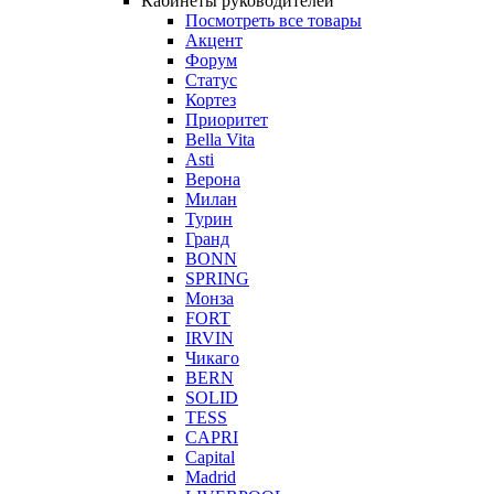
Кабинеты руководителей
Посмотреть все товары
Акцент
Форум
Статус
Кортез
Приоритет
Bella Vita
Asti
Верона
Милан
Турин
Гранд
BONN
SPRING
Монза
FORT
IRVIN
Чикаго
BERN
SOLID
TESS
CAPRI
Capital
Madrid